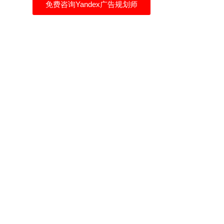
免费咨询Yandex广告规划师
俄罗斯本地化服务
一站式俄语网站建设
Yandex广告推广策划
俄罗斯展会翻译
商务谈判口译
商务考察及旅游陪同翻译
俄罗斯市场调研
莫斯科接机