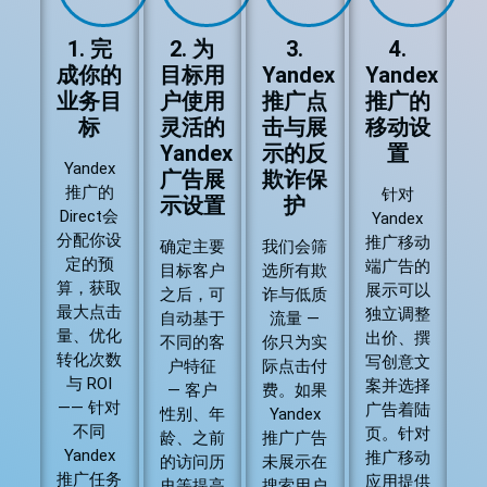
1. 完
2. 为
3.
4.
成你的
目标用
Yandex
Yandex
业务目
户使用
推广点
推广的
标
灵活的
击与展
移动设
Yandex
示的反
置
Yandex
广告展
欺诈保
推广的
针对
示设置
护
Direct会
Yandex
分配你设
推广移动
确定主要
我们会筛
定的预
端广告的
目标客户
选所有欺
算，获取
展示可以
之后，可
诈与低质
最大点击
独立调整
自动基于
流量 —
量、优化
出价、撰
不同的客
你只为实
转化次数
写创意文
户特征
际点击付
与 ROI
案并选择
— 客户
费。如果
—— 针对
广告着陆
性别、年
Yandex
不同
页。针对
龄、之前
推广广告
Yandex
推广移动
的访问历
未展示在
推广任务
应用提供
史等提高
搜索用户