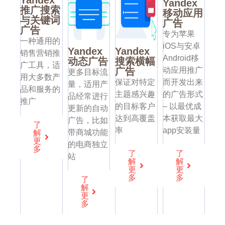
Yandex
Yandex
推广搜索
移动应用
与关键词
广告
广告
专为苹果
一种通用的
iOS与安卓
Yandex
Yandex
销售营销推
Android移
动态广告
搜索横幅
广工具，适
动应用推广
广告
更多目标流
用大多数产
而开发出来
保证对特定
量，适用产
品和服务的
的广告形式
主题感兴趣
品经常进行
推广
– 以最优成
的目标客户
更新的自动
本获取最大
达到高覆盖
广告，比如
了
app安装量
率
解
带商城功能
更
的电商独立
多
了
了
站
解
解
更
更
多
多
了
解
更
多