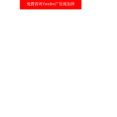
免费咨询Yandex广告规划师
俄罗斯本地化服务
一站式俄语网站建设
Yandex广告推广策划
俄罗斯展会翻译
商务谈判口译
商务考察及旅游陪同翻译
俄罗斯市场调研
莫斯科接机