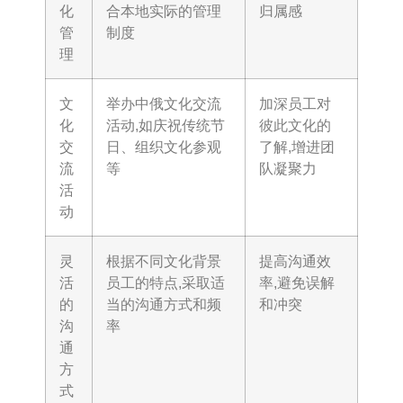
化
合本地实际的管理
归属感
管
制度
理
文
举办中俄文化交流
加深员工对
化
活动,如庆祝传统节
彼此文化的
交
日、组织文化参观
了解,增进团
流
等
队凝聚力
活
动
灵
根据不同文化背景
提高沟通效
活
员工的特点,采取适
率,避免误解
的
当的沟通方式和频
和冲突
沟
率
通
方
式