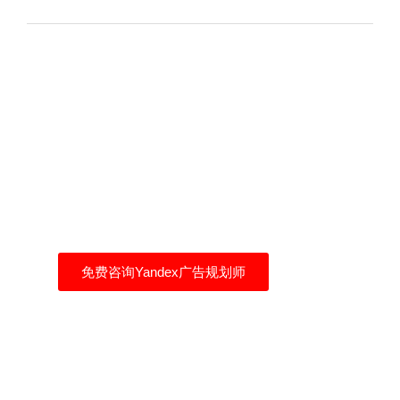
Yandex广告帮你找到自
己的客户
自己买流量，拒绝流量二道贩子
免费咨询Yandex广告规划师