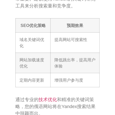
工具来分析搜索量和竞争度。
SEO优化策略
预期效果
域名关键词优
提高网站可搜索性
化
网站加载速度
降低跳出率，提高用户
优化
体验
定期内容更新
增强用户参与度
通过专业的
技术优化
和精准的关键词策
略，您的俄语网站将在Yandex搜索结果
中脱颖而出。