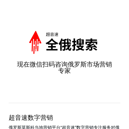
现在微信扫码咨询俄罗斯市场营销
专家
超音速数字营销
俄罗斯莫斯科当地营销平台“超音速”数字营销专注服务对俄