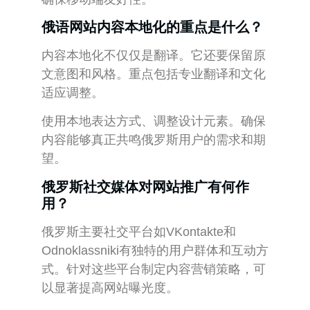
俄语网站内容本地化的重点是什么？
内容本地化不仅仅是翻译。它还要保留原
文意图和风格。重点包括专业翻译和文化
适应调整。
使用本地表达方式、调整设计元素。确保
内容能够真正共鸣俄罗斯用户的需求和期
望。
俄罗斯社交媒体对网站推广有何作
用？
俄罗斯主要社交平台如VKontakte和
Odnoklassniki有独特的用户群体和互动方
式。针对这些平台制定内容营销策略，可
以显著提高网站曝光度。