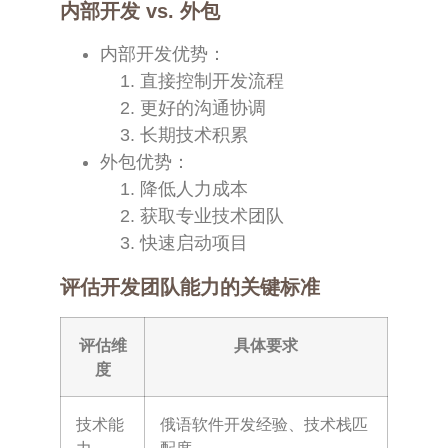
内部开发 vs. 外包
内部开发优势：
直接控制开发流程
更好的沟通协调
长期技术积累
外包优势：
降低人力成本
获取专业技术团队
快速启动项目
评估开发团队能力的关键标准
评估维
具体要求
度
技术能
俄语软件开发经验、技术栈匹
力
配度