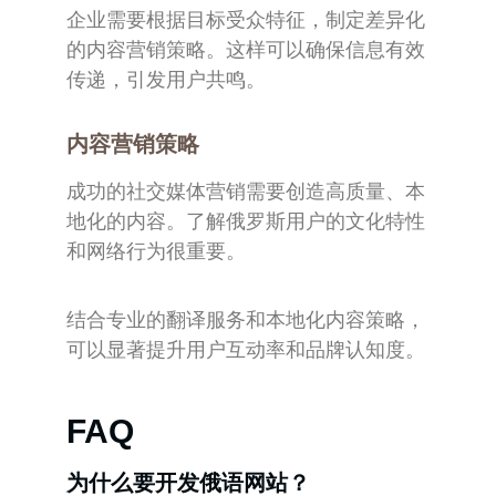
企业需要根据目标受众特征，制定差异化
的内容营销策略。这样可以确保信息有效
传递，引发用户共鸣。
内容营销策略
成功的社交媒体营销需要创造高质量、本
地化的内容。了解俄罗斯用户的文化特性
和网络行为很重要。
结合专业的翻译服务和本地化内容策略，
可以显著提升用户互动率和品牌认知度。
FAQ
为什么要开发俄语网站？