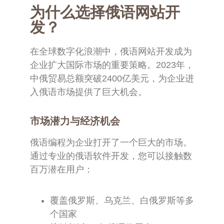
为什么选择俄语网站开
发？
在全球数字化浪潮中，俄语网站开发成为
企业扩大国际市场的重要策略。2023年，
中俄贸易总额突破2400亿美元，为企业进
入俄语市场提供了巨大机会。
市场潜力与经济机会
俄语编程为企业打开了一个巨大的市场。
通过专业的俄语软件开发，您可以接触数
百万潜在用户：
覆盖俄罗斯、乌克兰、白俄罗斯等多
个国家