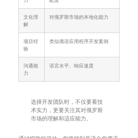
文化理
对俄罗斯市场的本地化能力
解
项目经
类似俄语应用程序开发案例
验
沟通能
语言水平、响应速度
力
选择开发团队时，不仅要看技
术实力，更要关注其对俄罗斯
市场的理解和适应能力。