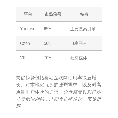
平台
市场份额
特点
Yandex
65%
主要搜索引擎
Ozon
50%
电商平台
VK
70%
社交媒体
关键趋势包括移动互联网使用率快速增
长、对本地化服务的强烈需求，以及对高
质量用户体验的追求。
企业需要针对性地
开发俄语网站，才能真正抓住这一市场机
遇。