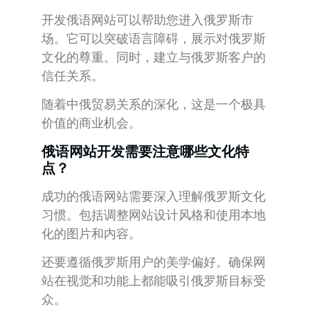
开发俄语网站可以帮助您进入俄罗斯市
场。它可以突破语言障碍，展示对俄罗斯
文化的尊重。同时，建立与俄罗斯客户的
信任关系。
随着中俄贸易关系的深化，这是一个极具
价值的商业机会。
俄语网站开发需要注意哪些文化特
点？
成功的俄语网站需要深入理解俄罗斯文化
习惯。包括调整网站设计风格和使用本地
化的图片和内容。
还要遵循俄罗斯用户的美学偏好。确保网
站在视觉和功能上都能吸引俄罗斯目标受
众。