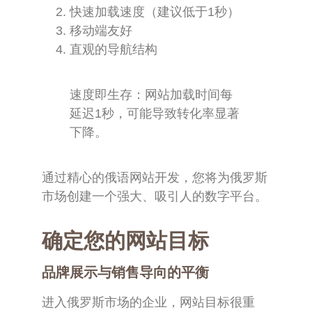
快速加载速度（建议低于1秒）
移动端友好
直观的导航结构
速度即生存：网站加载时间每
延迟1秒，可能导致转化率显著
下降。
通过精心的俄语网站开发，您将为俄罗斯
市场创建一个强大、吸引人的数字平台。
确定您的网站目标
品牌展示与销售导向的平衡
进入俄罗斯市场的企业，网站目标很重