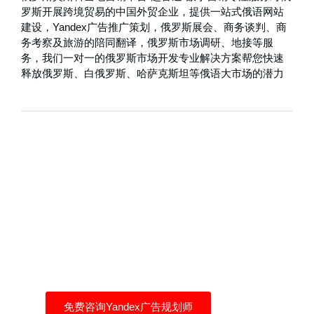
罗斯开展跨境贸易的中国外贸企业，提供一站式俄语网站
建设，Yandex广告推广策划，俄罗斯展会、商务谈判、商
务考察及旅游的陪同翻译，俄罗斯市场调研、地接等服
务，我们一对一的俄罗斯市场开发专业解决方案帮您快速
释放俄罗斯、白俄罗斯、哈萨克斯坦等俄语大市场的潜力
Yandex广告帮你找到自
己的客户
自己买流量，拒绝流量二道贩子
免费咨询Yandex广告规划师