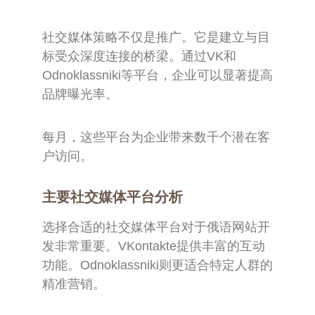
社交媒体策略不仅是推广。它是建立与目
标受众深度连接的桥梁。通过VK和
Odnoklassniki等平台，企业可以显著提高
品牌曝光率。
每月，这些平台为企业带来数千个潜在客
户访问。
主要社交媒体平台分析
选择合适的社交媒体平台对于俄语网站开
发非常重要。VKontakte提供丰富的互动
功能。Odnoklassniki则更适合特定人群的
精准营销。