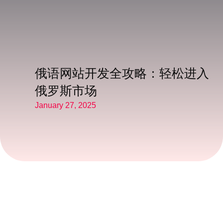
俄语网站开发全攻略：轻松进入
俄罗斯市场
January 27, 2025