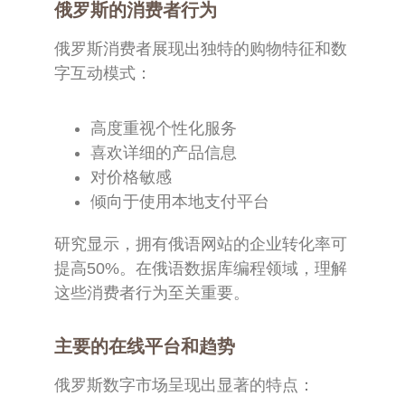
俄罗斯的消费者行为
俄罗斯消费者展现出独特的购物特征和数
字互动模式：
高度重视个性化服务
喜欢详细的产品信息
对价格敏感
倾向于使用本地支付平台
研究显示，拥有俄语网站的企业转化率可
提高50%。在俄语数据库编程领域，理解
这些消费者行为至关重要。
主要的在线平台和趋势
俄罗斯数字市场呈现出显著的特点：