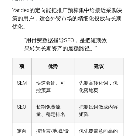
Yandex的定向能把推广预算集中给接近采购决
策的用户，适合外贸市场的精细化投放与长期
优化。
“用付费数据指导SEO，是把短期效
果转为长期资产的最稳路径。”
项
优势
建议
SEM
快速验证、可
先测高转化词，优
控预算
化落地页
SEO
长期免费流
把测试词做成内容
量、稳定排名
矩阵
定向
按语言/地域/设
优先覆盖意向高的