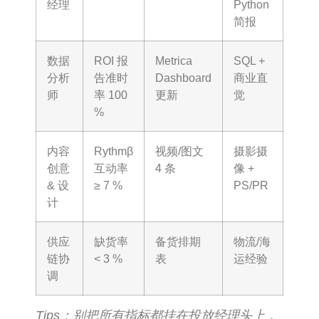
经理
Python
简报
数据
ROI 报
Metrica
SQL +
分析
告准时
Dashboard
商业直
师
率 100
更新
觉
%
内容
Rythmβ
视频/图文
摄影摄
创意
互动率
4 条
像 +
& 设
≥ 7 %
PS/PR
计
供应
缺货率
备货排期
物流/海
链协
< 3 %
表
运经验
调
Tips：别把所有指标都挂在投放经理头上，