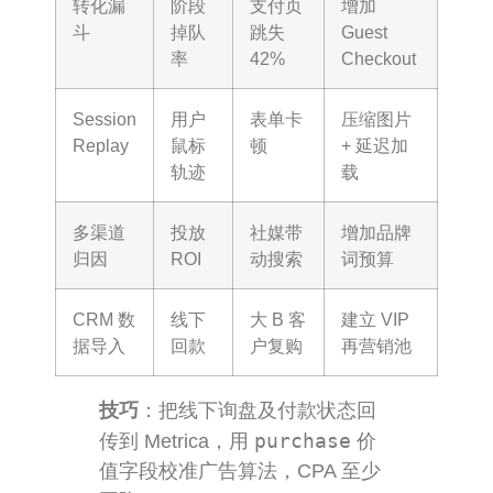
转化漏
阶段
支付页
增加
斗
掉队
跳失
Guest
率
42%
Checkout
Session
用户
表单卡
压缩图片
Replay
鼠标
顿
+ 延迟加
轨迹
载
多渠道
投放
社媒带
增加品牌
归因
ROI
动搜索
词预算
CRM 数
线下
大 B 客
建立 VIP
据导入
回款
户复购
再营销池
技巧
：把线下询盘及付款状态回
purchase
传到 Metrica，用
价
值字段校准广告算法，CPA 至少