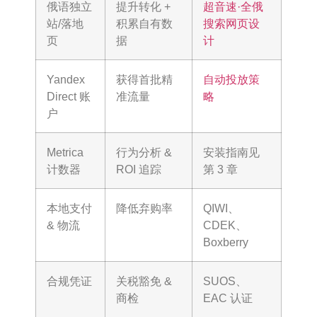
俄语独立
提升转化 +
超音速·全俄
站/落地
积累自有数
搜索网页设
页
据
计
Yandex
获得首批精
自动投放策
Direct 账
准流量
略
户
Metrica
行为分析 &
安装指南见
计数器
ROI 追踪
第 3 章
本地支付
降低弃购率
QIWI、
& 物流
СDEK、
Boxberry
合规凭证
关税豁免 &
SUOS、
商检
EAC 认证