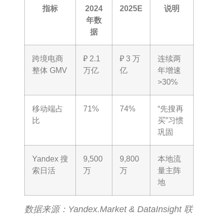
指标
2024
2025E
说明
年数
据
跨境电商
₽ 2.1
₽ 3 万
连续两
整体 GMV
万亿
亿
年增速
>30%
移动端占
71%
74%
“先搜再
比
买”习惯
巩固
Yandex 搜
9,500
9,800
本地流
索日活
万
万
量主阵
地
数据来源：Yandex.Market & DataInsight 联