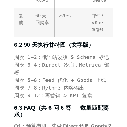
ROAS
Metrica
复
60 天
>20%
邮件 /
购
回购率
VK re-
target
6.2 90 天执行甘特图（文字版）
周次 1–2：俄语站改版 & Schema 标记  

周次 3–4：Direct 冷启，Metrica 部
署  

周次 5–6：Feed 优化 + Goods 上线  

周次 7–8：Rythmβ 内容输出  

6.3 FAQ（共 6 问 6 答 → 数量匹配要
求）
Q1：预算有限，先做 Direct 还是 Goods？