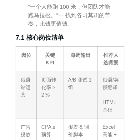
“一个人能跑 100 米，但团队才能
跑马拉松。”— 找到各司其职的节
奏，比钱更值钱。
7.1 核心岗位清单
岗位
关键
每周输出
推荐人
KPI
选背景
俄语
页面转
A/B 测试 1
俄语/英
站运
化率 ≥
组
俄翻译
营
2 %
+
HTML
基础
广告
CPA ≤
报表 & 调
Excel
投放
预算
价脚本
高能 +