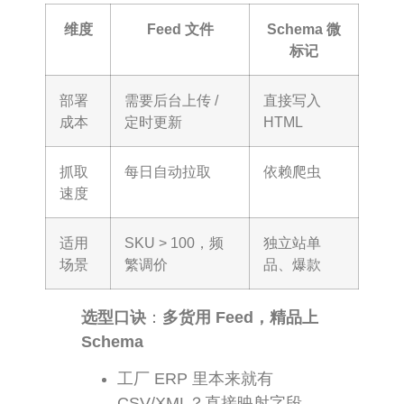
维度
Feed 文件
Schema 微
标记
部署
需要后台上传 /
直接写入
成本
定时更新
HTML
抓取
每日自动拉取
依赖爬虫
速度
适用
SKU > 100，频
独立站单
场景
繁调价
品、爆款
选型口诀
：
多货用 Feed，精品上
Schema
工厂 ERP 里本来就有
CSV/XML？直接映射字段，