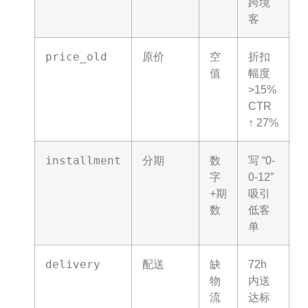
跨境
客
price_old
原价
空
折扣
值
幅度
>15%
CTR
↑ 27%
installment
分期
数
写 “0-
字
0-12”
+期
吸引
数
低客
单
delivery
配送
缺
72h
物
内送
流
达标