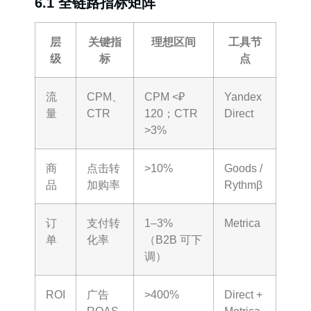
6.1 全链路指标矩阵
层
关键指
理想区间
工具节
级
标
点
流
CPM、
CPM <₽
Yandex
量
CTR
120；CTR
Direct
>3%
商
点击转
>10%
Goods /
品
加购率
Rythmβ
订
支付转
1–3%
Metrica
单
化率
（B2B 可下
调）
ROI
广告
>400%
Direct +