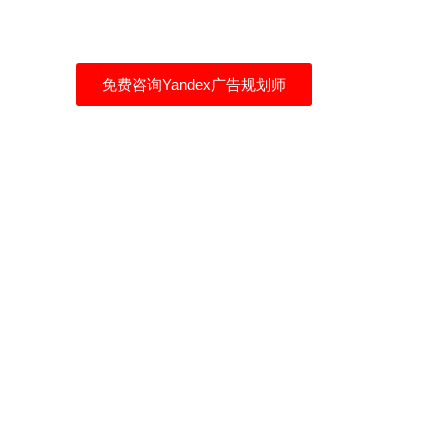
自己买流量，拒绝流量二道贩子
免费咨询Yandex广告规划师
俄罗斯本地化服务
一站式俄语网站建设
Yandex广告推广策划
俄罗斯展会翻译
商务谈判口译