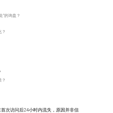
走”的询盘？
？
化？
？
质？
在首次访问后24小时内流失，原因并非信