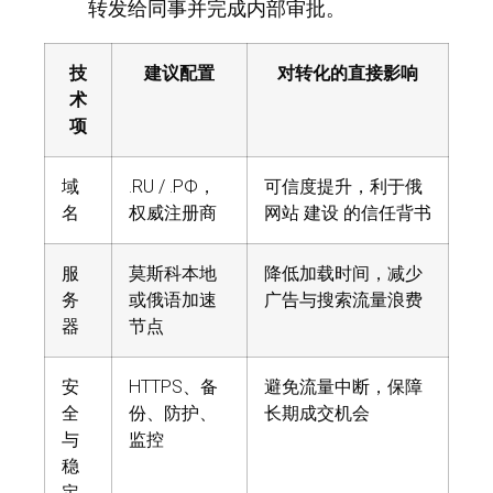
转发给同事并完成内部审批。
技
建议配置
对转化的直接影响
术
项
域
.RU / .РФ，
可信度提升，利于俄
名
权威注册商
网站 建设 的信任背书
服
莫斯科本地
降低加载时间，减少
务
或俄语加速
广告与搜索流量浪费
器
节点
安
HTTPS、备
避免流量中断，保障
全
份、防护、
长期成交机会
与
监控
稳
定