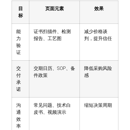
目
页面元素
效果
标
能
证书扫描件、检测
减少价格谈
力
报告、工艺图
判，提升信任
验
证
交
交期日历、SOP、备
降低采购风险
付
件政策
感
承
诺
沟
常见问题、技术白
缩短决策周期
通
皮书、视频演示
效
率