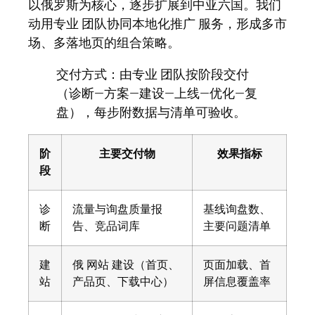
以俄罗斯为核心，逐步扩展到中亚六国。我们
动用专业 团队协同本地化推广 服务，形成多市
场、多落地页的组合策略。
交付方式：
由专业 团队按阶段交付
（诊断—方案—建设—上线—优化—复
盘），每步附数据与清单可验收。
阶
主要交付物
效果指标
段
诊
流量与询盘质量报
基线询盘数、
断
告、竞品词库
主要问题清单
建
俄 网站 建设（首页、
页面加载、首
站
产品页、下载中心）
屏信息覆盖率