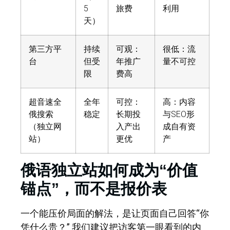
5
旅费
利用
天）
第三方平
持续
可观：
很低：流
台
但受
年推广
量不可控
限
费高
超音速全
全年
可控：
高：内容
俄搜索
稳定
长期投
与SEO形
（独立网
入产出
成自有资
站）
更优
产
俄语独立站如何成为“价值
锚点”，而不是报价表
一个能压价局面的解法，是让页面自己回答“你
凭什么贵？”
我们建议把访客第一眼看到的内