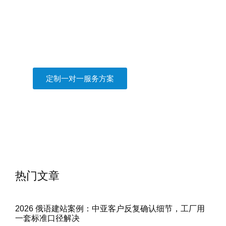
俄罗斯展会翻译
商务谈判口译
商务考察及旅游陪同翻译
俄罗斯市场调研
莫斯科接机
定制一对一服务方案
热门文章
2026 俄语建站案例：中亚客户反复确认细节，工厂用
一套标准口径解决