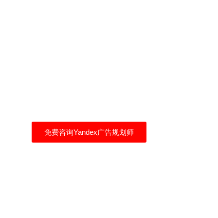
Yandex广告帮你找到自
己的客户
自己买流量，拒绝流量二道贩子
免费咨询Yandex广告规划师